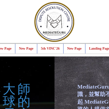
ew Page
New Page
5th VINC'26
New Page
Landing Pag
解大師
Mediate
識，並幫助
全球的
起 Media