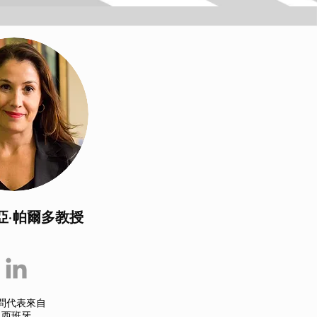
亞·帕爾多教授
問代表來自
西班牙