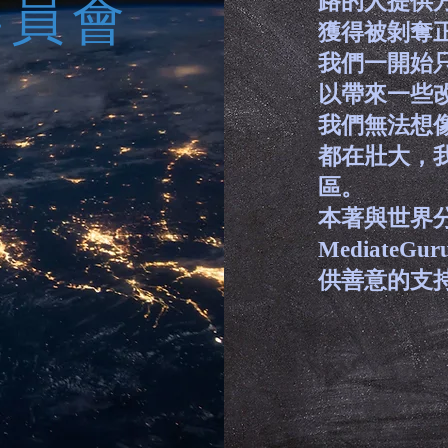
委員會
路的人提供
獲得被剝奪
我們一開始
以帶來一些
我們無法想
都在壯大，我
區。
本著與世界
Mediate
供善意的支