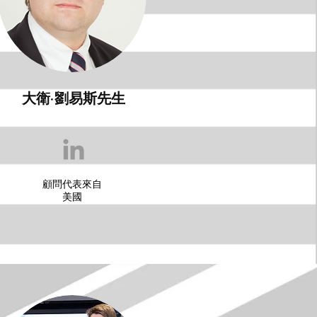
大衛·劉易斯先生
顧問代表來自
美國