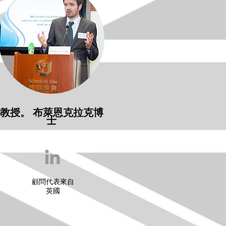
教授。 布萊恩克拉克博
士
顧問代表來自
英國