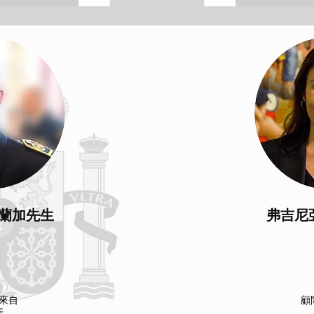
貝蘭加先生
弗吉尼
來自
顧
牙