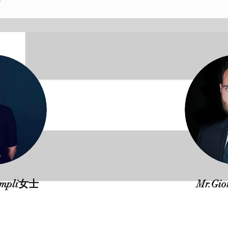
oumpli女士
Mr.Gio