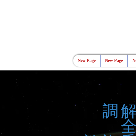
New Page
New Page
N
調