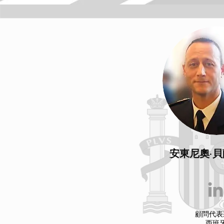
安東尼奧·
顧問代表
西班